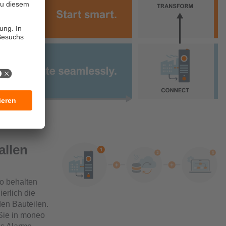
allen
o behalten
erlich die
den Bauteilen.
 Sie in moneo