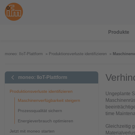
Produkte
moneo: IIoT-Plattform
Produktionsverluste identifizieren
Maschinenve
Verhin
moneo: IIoT-Plattform
Produktionsverluste identifizieren
Ungeplante St
Maschinenrüst
Maschinenverfügbarkeit steigern
beeinträchtig
Prozessqualität sichern
time Maintena
Energieverbrauch optimieren
Gleichzeitig 
Jetzt mit moneo starten
Materialverlus