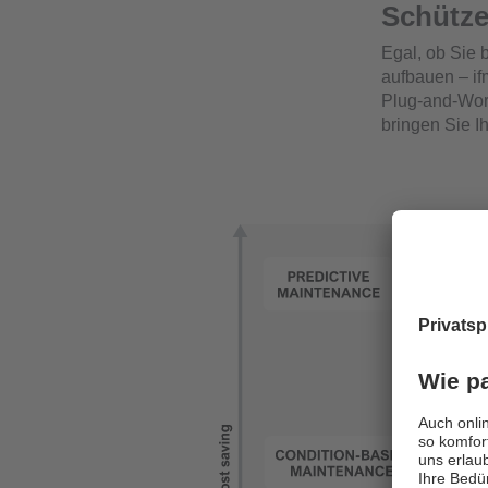
Schütze
Egal, ob Sie 
aufbauen – if
Plug-and-Wor
bringen Sie I