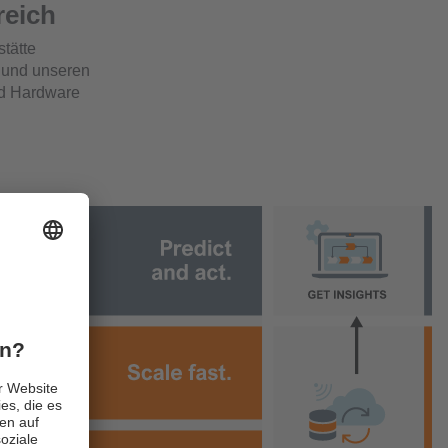
reich
tätte
o und unseren
nd Hardware