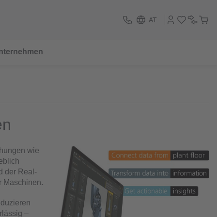
AT
nternehmen
en
chungen wie
eblich
d der Real-
er Maschinen.
eduzieren
rlässig –