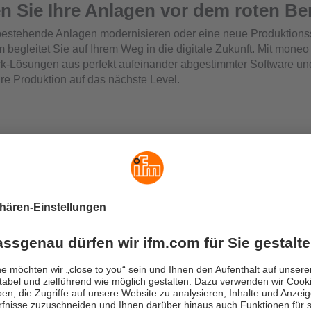
n Sie Ihre Anlagen vor dem roten Be
bestehende Anlagen modernisieren oder eine neue Produktionss
m begleitet Sie auf Ihrem Weg in die digitale Zukunft. Mit mone
k-Lösungen aus perfekt aufeinander abgestimmter Software u
hre Produktion auf das nächste Level.