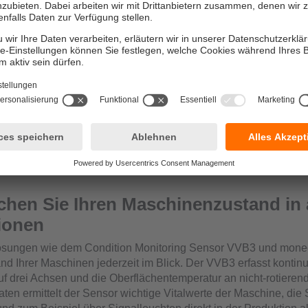
hen Sie Ihren Maschinenzustand in 
ionen
Lösungen wie dem Condition Monitoring Sensor VVB3 und mone
nd Ihrer Maschinen jederzeit im Blick. Der VVB3 erfasst kontinui
uf drei Achsen und die Oberflächentemperatur an nicht-rotieren
ten ermittelt der Sensor wichtige Vitalwerte der Maschine, die