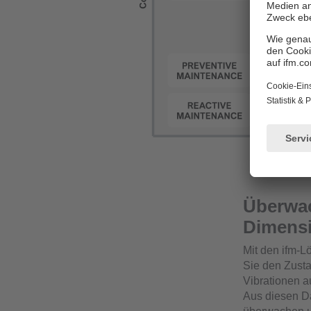
Überwac
Dimens
Mit den ifm-
Sie den Zusta
Vibrationen a
Aus diesen Da