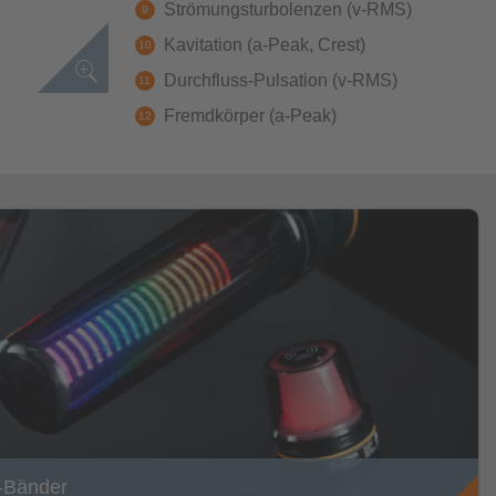
Strömungsturbolenzen (v-RMS)
Kavitation (a-Peak, Crest)
Durchfluss-Pulsation (v-RMS)
Fremdkörper (a-Peak)
-Bänder