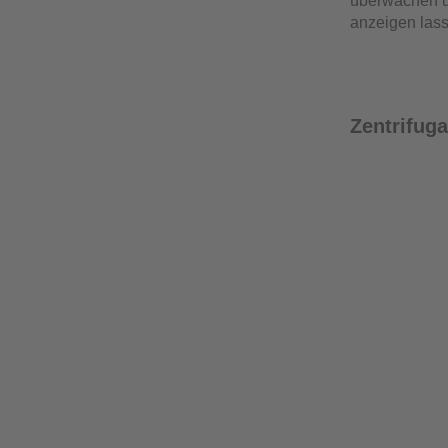
überwachen un
anzeigen las
Zentrifug