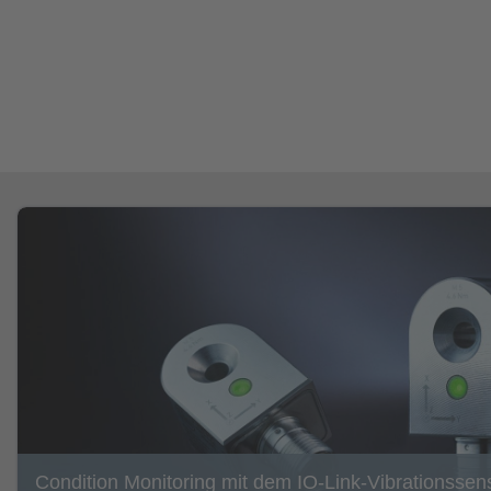
Condition Monitoring mit dem IO-Link-Vibrationssen