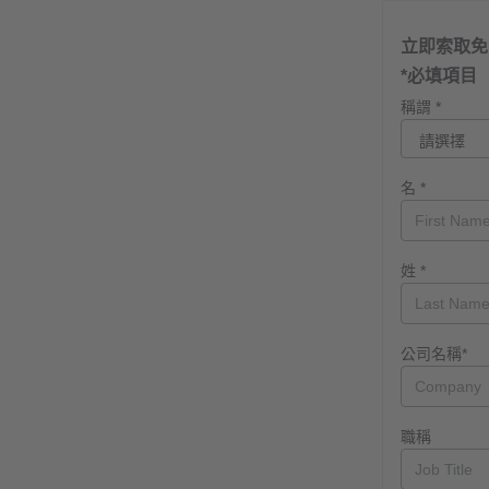
立即索取免費
*必填項目
稱謂 *
名 *
姓 *
公司名稱*
職稱