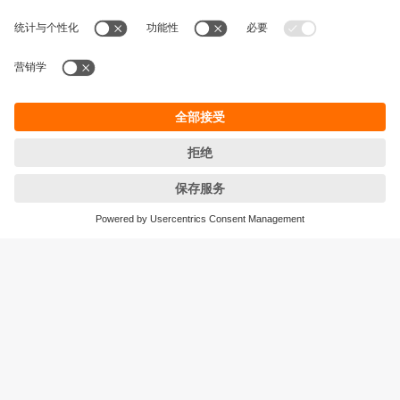
熱流量感測器如何工作？
SA 型和 SI 型有兩個測量元件和一個熱源。安裝在離地
面以上 10 mm 的參考元件測量介質溫度，並用於溫度
補償。與地面元件的溫差透過位於該處的熱源保持恆
定。保持該差值恆定所需的功率與流速成正比。流速增
加會產生更高的散熱。
更多關於測量原理的資訊
永續發展
隱私保護
Cookies
條款與條件
宜福門型錄產品的保固政策
地點 (EN)