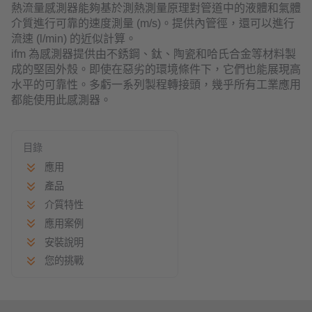
熱流量感測器能夠基於測熱測量原理對管道中的液體和氣體
介質進行可靠的速度測量 (m/s)。提供內管徑，還可以進行
流速 (l/min) 的近似計算。
ifm 為感測器提供由不銹鋼、鈦、陶瓷和哈氏合金等材料製
成的堅固外殼。即使在惡劣的環境條件下，它們也能展現高
水平的可靠性。多虧一系列製程轉接頭，幾乎所有工業應用
都能使用此感測器。
目錄
應用
產品
介質特性
應用案例
安裝說明
您的挑戰