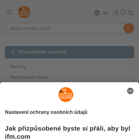
SK
Produktové novinky
Senzory
Monitorování stavu
Zpracování obrazu / Identifikace
Bezpečnostní technika
Průmyslové řídící systémy
IO-Link
Mobilní automatizace