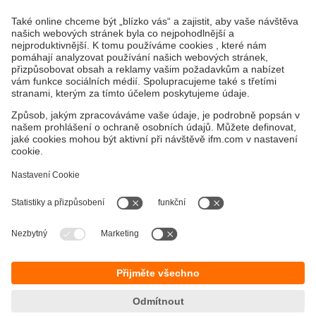
Displej / Obsluha / Osvětlení
IIoT řešení
Propojovací technika
Napěťové napájení
Příslušenství
Udržitelnost
Zásady ochrany osobních údajů
Obchodní podmínky
Přístupnost
Záruční podmínky
Responsible Disclosure
Lokality (EN)
Cookies
ifm electronic, s. r. o.
Rybničná 40
831 06 Bratislava
Tel.
+421 244 872 329