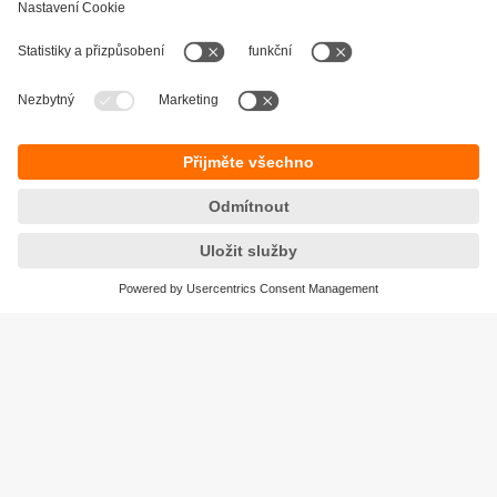
Udržitelnost
Zásady ochrany osobních údajů
Obchodní podmínky
Přístupnost
Záruční podmínky
Responsible Disclosure
Lokality (EN)
Cookies
ifm electronic, s. r. o.
Rybničná 40
831 06 Bratislava
Tel.
+421 244 872 329
Fax
+421 244 646 042
email
info.sk@ifm.com
© ifm electronic gmbh