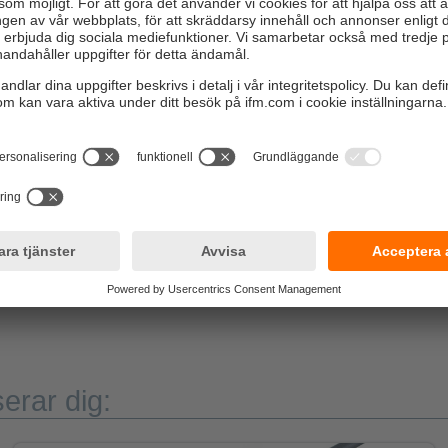
öer.
bud av färgalternativ
lysdioderna i LED-remsorna finns i RGB och vitt. Aktivering sker 
gar som kan användas för att producera färgerna rött, gult, grönt,
rent vitt ljus. Alla färgnyanser är möjliga tack vare PWM-styrning
erar dig: