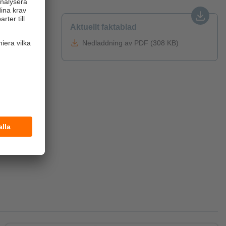
Aktuellt faktablad
Nedladdning av PDF (308 KB)
via fyra
 blått, cyan
en.