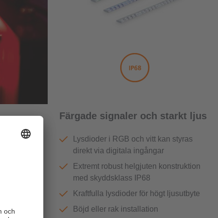
Färgade signaler och starkt ljus
Lysdioder i RGB och vitt kan styras
 kan också
direkt via digitala ingångar
Extremt robust helgjuten konstruktion
ångsidiga.
med skyddsklass IP68
 och säkert,
Kraftfulla lysdioder för högt ljusutbyte
Böjd eller rak installation
olika