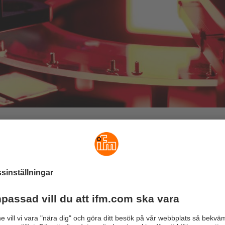
g och signalering allt-i-ett
ngerar inte bara som belysning, till exempel vid montering. De
nens status med hjälp av olika ljusfärger.
ändningsområden och olika längder gör LED-remsorna mycket m
 aluminiumprofiler kan användas som tillval kan de fästas snabbt
upp även undanskymda hörn utan att kasta skuggor.
onstruktionen med skyddsklass IP68 gör att de kan användas i 