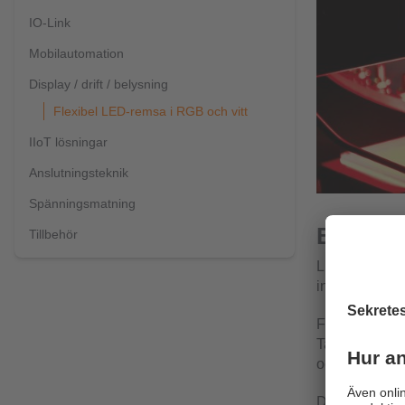
IO-Link
Mobilautomation
Display / drift / belysning
Flexibel LED-remsa i RGB och vitt
IIoT lösningar
Anslutningsteknik
Spänningsmatning
Belysnin
Tillbehör
LED-remsor fu
indikera maski
Flexibla anv
Tack vare att
och de lyser 
Den robusta k