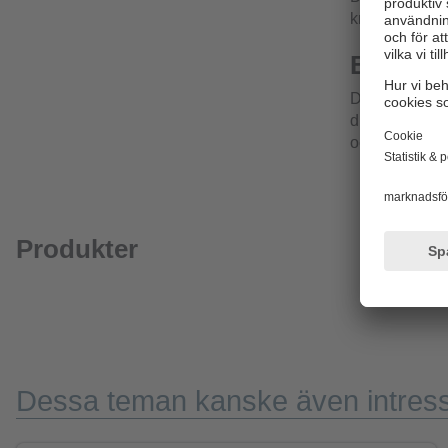
krävande milj
Brett ut
De kraftfulla 
digitala ingån
och lila samt 
Produkter
Dessa teman kanske även intress