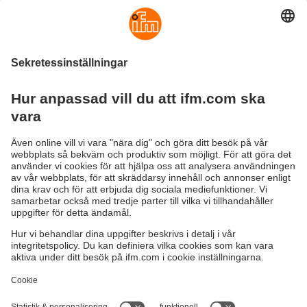
IO-Link - återkopplingssystem för
ställdon
Hållbarhet
Integritetspolicy
Regler och villkor
Tillgänglighet
Garantipolicy
Nedladdningar
Feedback
Responsible Disclosure
Certifieringar Kvalitet och miljö
Cookies