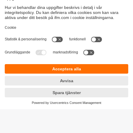
Hållbarhet
Integritetspolicy
Regler och villkor
Tillgänglighet
Garantipolicy
Nedladdningar
Feedback
Responsible Disclosure
Certifieringar Kvalitet och miljö
Cookies
Platser (EN)
ifm electronic ab