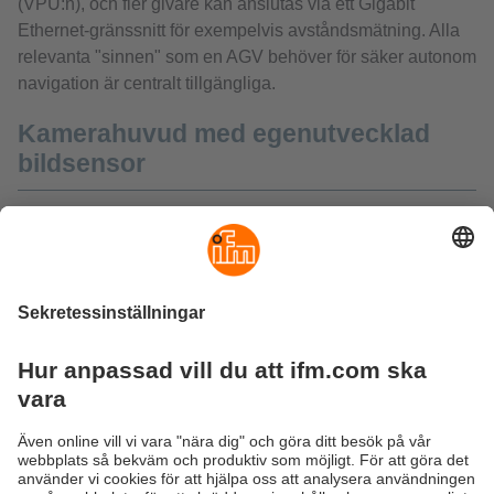
(VPU:n), och fler givare kan anslutas via ett Gigabit
Ethernet-gränssnitt för exempelvis avståndsmätning. Alla
relevanta "sinnen" som en AGV behöver för säker autonom
navigation är centralt tillgängliga.
Kamerahuvud med egenutvecklad
bildsensor
Ifm erbjuder kraftfulla kamerahuvuden som en del av
plattformslösningen. Dessa 2D/3D-kameror, med en
öppningsvinkel på 105 grader, är utrustade med den
senaste "time-of-flight"-bildsensorn från pmdtechnologies
ag. Detta företag inom ifm-koncernen utvecklar och
anpassar givare för automationsspecialistens optiska
produkter och anpassar dem exakt till respektive krav.
Genom användning av modulerat infrarött ljus fångar
2D/3D-kameran objekt med maximal tillförlitlighet, även
under förhållanden med ökat omgivande ljus.