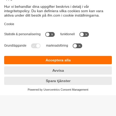
Hållbarhet
Integritetspolicy
Regler och villkor
Tillgänglighet
Garantipolicy
Nedladdningar
Feedback
Responsible Disclosure
Certifieringar Kvalitet och miljö
Cookies
Platser (EN)
ifm electronic ab