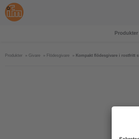
Produkter
Produkter
Givare
Flödesgivare
Kompakt flödesgivare i rostfritt s