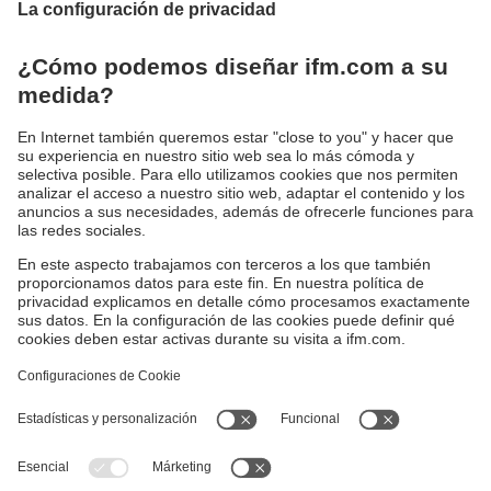
La gama de productos de ifm incluye transmisores de
vibraciones, detectores de vibraciones, acelerómetros y
sistemas electrónicos de evaluación. Los transmisores y
detectores de vibraciones detectan de manera fiable los
daños en los rodamientos y el desequilibrio de los
accionadores y de las piezas de la máquina girando. Los
acelerómetros, en combinación con una electrónica de
diagnóstico, sirven para la completa supervisión de
vibraciones de accionadores grandes.
Sostenibilidad
Política de privacidad
Condiciones generales de venta
Responsible Disclosure
Política de garantía
Cookies
Sedes (EN)
ifm efector S de RL de CV
Ave. Arq. Pedro Ramírez Vázquez 200-4