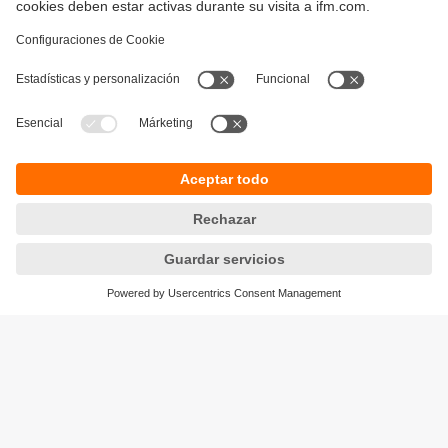
Sostenibilidad
Política de privacidad
Condiciones generales de venta
Responsible Disclosure
Política de garantía
Cookies
Sedes (EN)
ifm efector S de RL de CV
Ave. Arq. Pedro Ramírez Vázquez 200-4
Planta Baja, Col. Valle Oriente.
San Pedro Garza García, N.L. 66269
Tel.
(81) 8040-3535