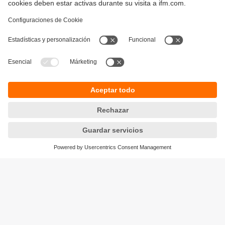
Sostenibilidad
Política de privacidad
Condiciones generales de venta
Responsible Disclosure
Política de garantía
Cookies
Sedes (EN)
ifm efector S de RL de CV
Ave. Arq. Pedro Ramírez Vázquez 200-4
Planta Baja, Col. Valle Oriente.
San Pedro Garza García, N.L. 66269
Tel.
(81) 8040-3535