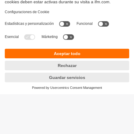
Sostenibilidad
Política de privacidad
Condiciones generales de venta
Responsible Disclosure
Política de garantía
Cookies
Sedes (EN)
ifm efector S de RL de CV
Ave. Arq. Pedro Ramírez Vázquez 200-4
Planta Baja, Col. Valle Oriente.
San Pedro Garza García, N.L. 66269
Tel.
(81) 8040-3535