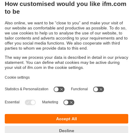
Software Development Kit dans la
zone de téléchargement
Durabilité
Protection des données
Conditions générales de vente
Responsible Disclosure
Conditions de garantie
Cookies
Sites (EN)
ifm electronic SARLAU
Immeuble 3, RDC N⁰ 5
Zénith Millenium
Lotissement Attaoufik
Sidi Maârouf
20190 Casablanca