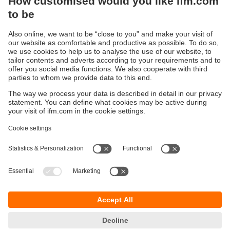
Durabilité
Protection des données
Conditions générales de vente
Responsible Disclosure
Conditions de garantie
Cookies
Sites (EN)
ifm electronic SARLAU
Immeuble 3, RDC N⁰ 5
Zénith Millenium
Lotissement Attaoufik
Sidi Maârouf
20190 Casablanca
Phone +212 522 99 71 00