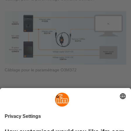
Câblage pour le paramétrage O3M372
Guide de choix O3M