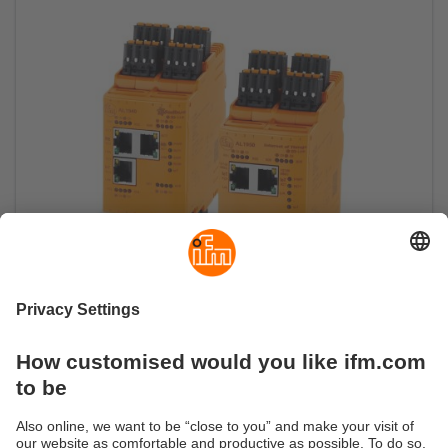
Maître IO-Link CabinetLine
Maître IO-Link pour des capteurs intelligents dans
l’armoire électrique