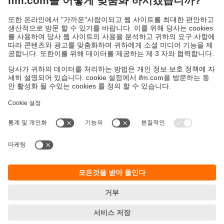
상세정보
지속가능성
ifm의 개인정보 고지사항
이용약관
Responsible Disclosure
Warranty 정책
Cookies
지사 (EN)
ifm electronic Ltd.
아이에프엠일렉트로닉
04420
서울시 용산구 독서당로 70
201(한남동 현대리버티하우스)
T.
+82 2-790-5610
F.
+82 502-790-5613
E-Mail:
info.kr@ifm.com
사업자등록번호: 106-86-54093
© ifm electronic gmbh