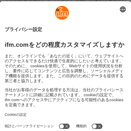
ません。
c) 保証依頼は必ず当該製品を弊社へご返送ください。製
品の不具合は、調査と分析を行った上で弊社が最終的に決
定します。
ご依頼後30日以内に当該不具合品を返送いただけない場
合は保証の対象外とし、弊社が交換対応に要した費用を全
額お客様のご負担として請求させていただきます。
d）調査の結果、不具合が認められない場合は、お送りし
ました代品の製品代金をご請求させていただきます。
2022年1月より適用
サービス依頼方法は
こちら
をご確認ください。
持続可能性
個人情報の保護
お取引条件
Responsible Disclosure
保証ポリシー
Cookies