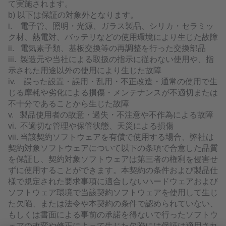
て実施されます。
b) 以下は保証の対象外となります。
i. 電子管、照明・光源、ガラス製品、シリカ・セラミッ
ク材、熱電対、バッテリなどの使用環境により生じた故障
ii. 電気素子類、基板交換等の再調整を行った交換部品
iii. 製造元や当社による取扱の指示に従わない使用や、指
示された用途以外の使用により生じた故障
iv. 誤った設置・誤用・乱用・不正改造・通常の使用で生
じる摩耗や劣化による損傷・メンテナンスが不適切または
不十分であることから生じた故障
v. 製品使用者の故意・過失・不注意や不作為による故障
vi. 不適切な管理や保管状態、天災による損傷
vii. 当該契約ソフトウェアを有償で使用する場合、弊社は
契約対象ソフトウェアについて以下の条項で合意した品質
を保証し、契約対象ソフトウェアは第三者の権利を侵害せ
ずに使用することができます。本契約の条件および製品仕
様で規定された要求事項に適合しないハードウェアおよび
ソフトウェア環境で当該契約ソフトウェアを使用して生じ
た欠陥、または法令や本契約の条件で認められていない、
もしくは書面による事前の承諾を得ないで行ったソフトウ
ェアの改変や修正によって生じた欠陥には保証は適用され