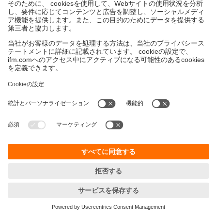
持続可能性
個人情報の保護
お取引条件
Responsible Disclosure
保証ポリシー
Cookies
拠点一覧 (EN)
ifm efector株式会社
本社
〒105‐7104
東京都港区東新橋1-5-2
汐留シティセンター４F
<ご注文/お問合せ>をご確認ください
© ifm electronic gmbh
2026