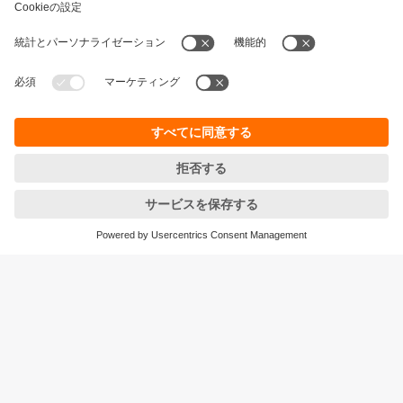
持続可能性
個人情報の保護
お取引条件
Responsible Disclosure
保証ポリシー
Cookies
拠点一覧 (EN)
ifm efector株式会社
本社
〒105‐7104
東京都港区東新橋1-5-2
汐留シティセンター４F
<ご注文/お問合せ>をご確認ください
© ifm electronic gmbh