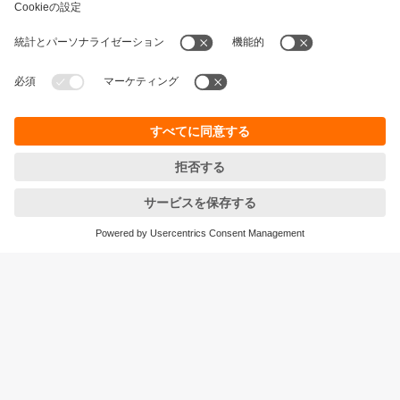
持続可能性
個人情報の保護
お取引条件
Responsible Disclosure
保証ポリシー
Cookies
拠点一覧 (EN)
ifm efector株式会社
本社
〒105‐7104
東京都港区東新橋1-5-2
汐留シティセンター４F
<ご注文/お問合せ>をご確認ください
© ifm electronic gmbh