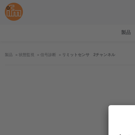
製品
製品
状態監視
信号診断
リミットセンサ 2チャンネル