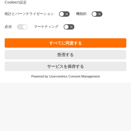
持続可能性
個人情報の保護
お取引条件
Responsible Disclosure
保証ポリシー
Cookies
拠点一覧 (EN)
ifm efector株式会社
本社
〒105‐7104
東京都港区東新橋1-5-2
汐留シティセンター４F
<ご注文/お問合せ>をご確認ください
© ifm electronic gmbh