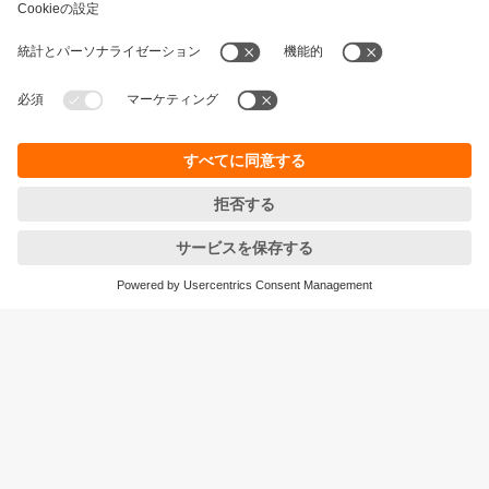
持続可能性
個人情報の保護
お取引条件
Responsible Disclosure
保証ポリシー
Cookies
拠点一覧 (EN)
ifm efector株式会社
本社
〒105‐7104
東京都港区東新橋1-5-2
汐留シティセンター４F
<ご注文/お問合せ>をご確認ください
© ifm electronic gmbh