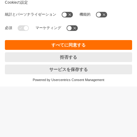
持続可能性
個人情報の保護
お取引条件
Responsible Disclosure
保証ポリシー
Cookies
拠点一覧 (EN)
ifm efector株式会社
本社
〒105‐7104
東京都港区東新橋1-5-2
汐留シティセンター４F
<ご注文/お問合せ>をご確認ください
© ifm electronic gmbh