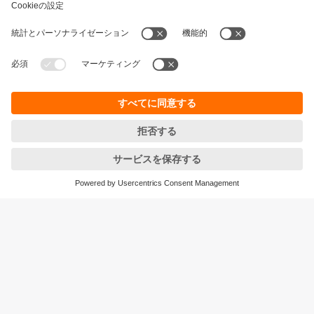
持続可能性
個人情報の保護
お取引条件
Responsible Disclosure
保証ポリシー
Cookies
拠点一覧 (EN)
ifm efector株式会社
本社
〒105‐7104
東京都港区東新橋1-5-2
汐留シティセンター４F
<ご注文/お問合せ>をご確認ください
© ifm electronic gmbh