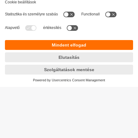
Fenntarthatóság
Adatbiztonság
Általános szerződési feltételek
Responsible Disclosure
Jótállási feltételek
Akadálymentesítés
Telephely (EN)
Cookies
Magyarország
ifm electronic kft.
Szent Imre út 59. I.em.
H-9028 Győr
Telefon
+36-96 / 518-397
email
info.hu@ifm.com
© ifm electronic gmbh