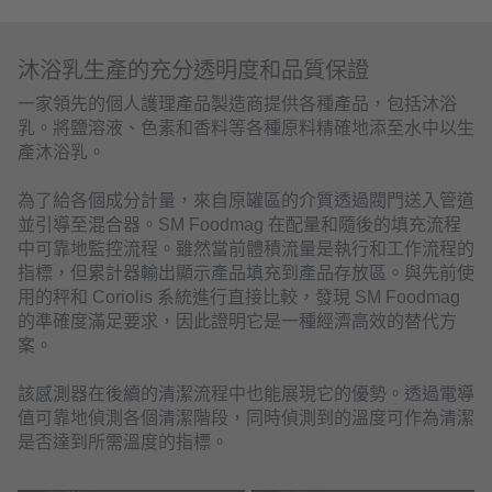
沐浴乳生產的充分透明度和品質保證
一家領先的個人護理產品製造商提供各種產品，包括沐浴
乳。將鹽溶液、色素和香料等各種原料精確地添至水中以生
產沐浴乳。
為了給各個成分計量，來自原罐區的介質透過閥門送入管道
並引導至混合器。SM Foodmag 在配量和隨後的填充流程
中可靠地監控流程。雖然當前體積流量是執行和工作流程的
指標，但累計器輸出顯示產品填充到產品存放區。與先前使
用的秤和 Coriolis 系統進行直接比較，發現 SM Foodmag
的準確度滿足要求，因此證明它是一種經濟高效的替代方
案。
該感測器在後續的清潔流程中也能展現它的優勢。透過電導
值可靠地偵測各個清潔階段，同時偵測到的溫度可作為清潔
是否達到所需溫度的指標。