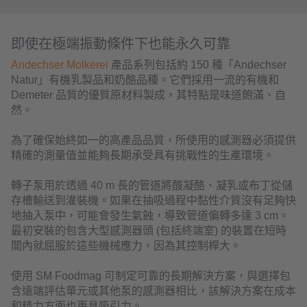
即使在極端振動條件下也能永久可靠
Andechser Molkerei
產品系列包括約 150 種「Andechser
Natur」有機乳製品和奶酪品種。它們採用一流的有機和
Demeter 品質的優質原材料製成，其特點是味道飽滿、自
然。
為了確保始終如一的高產品品質，所使用的感測器必須提供
精確的測量值並能夠長期承受具有挑戰性的生產環境。
轉子泵用於透過 40 m 長的管道將酸凝酪、凝乳或布丁從儲
存槽輸送到灌裝機。如果在抽吸過程中黏性介質沒有足夠快
地抽入泵中，可能會發生氣蝕，導致管道偏轉多達 3 cm。
最初安裝的包含大型感測器頭 (包括終端室) 的裝置在短時
間內就屈服於這些機械應力，因為其控制桿大。
使用 SM Foodmag 可制定可靠的長期解決方案，與選擇包
含遠端評估單元或其他泵的感測器相比，該解決方案在成本
和精力方面也更具吸引力。