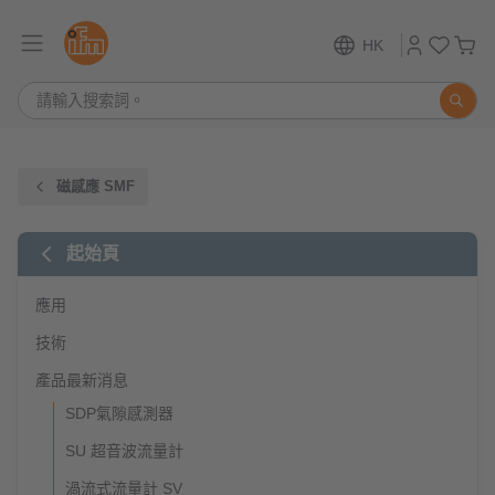
HK
磁感應 SMF
起始頁
應用
技術
產品最新消息
SDP氣隙感測器
SU 超音波流量計
渦流式流量計 SV