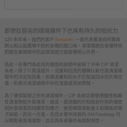
即使在惡劣的環境條件下也具有持久的抵抗力
120 多年來，我們的客戶
Bergader
一直代表著源自阿爾卑
斯山和山區農場牛奶的各種奶酪口味。清潔週期在各種特色
奶酪生產過程中的品質保證方面發揮核心作用。
為此，在專門為此目的建造的房間中安裝了中央 CIP 清潔
系統。除了介質溫度外，流量和回流的體積比較也是清潔過
程中的決定性因素。如果流量和回水不匹配或回水低於規定
值，則表示清潔過程中存在洩漏或其他問題。
為了確保製程之外的清潔條件，CIP 系統定期使用酸性和鹼
性清潔劑從外部清潔。過去，感測器的外殼密封件和終端室
因外部清潔而持續受到應力，進而導致濕氣進入和隨後的電
子缺陷。而另一方面，在回水管中改裝的 SM Foodmag 可
以輕鬆承受清潔劑，並且具有卓著的長期耐用性。