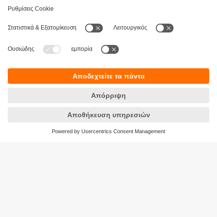
Βιωσιμότητα
Δήλωση Προστασίας Δεδομένων
Όροι και προϋποθέσεις
Προσβασιμότητα
Τοποθεσίες (EN)
Responsible Disclosure
Cookies
ifm electronic Μονοπρόσωπη ΕΠΕ
Ανδρέα Παπανδρέου 29
15124 Αμαρούσιο
ΑΡ. ΓΕΜΗ: 7471501000
Τηλέφωνο:
210 - 61 80 090