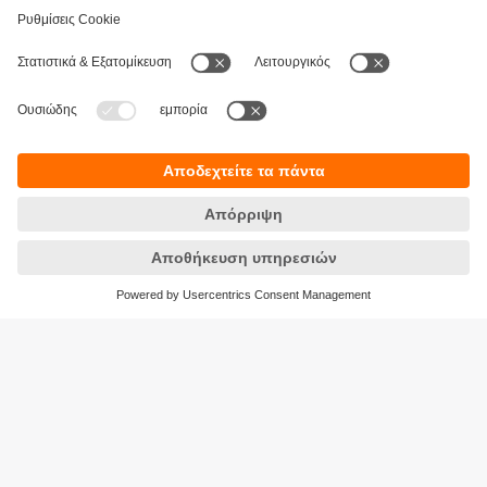
Βιωσιμότητα
Δήλωση Προστασίας Δεδομένων
Όροι και προϋποθέσεις
Προσβασιμότητα
Τοποθεσίες (EN)
Responsible Disclosure
Cookies
ifm electronic Μονοπρόσωπη ΕΠΕ
Ανδρέα Παπανδρέου 29
15124 Αμαρούσιο
ΑΡ. ΓΕΜΗ: 7471501000
Τηλέφωνο:
210 - 61 80 090