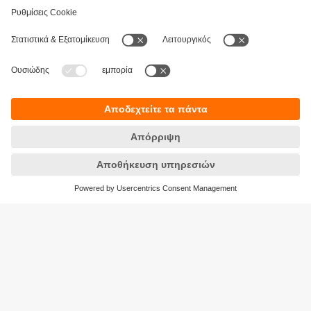
Βιωσιμότητα
Δήλωση Προστασίας Δεδομένων
Όροι και προϋποθέσεις
Προσβασιμότητα
Τοποθεσίες (EN)
Responsible Disclosure
Cookies
ifm electronic Μονοπρόσωπη ΕΠΕ
Ανδρέα Παπανδρέου 29
15124 Αμαρούσιο
ΑΡ. ΓΕΜΗ: 7471501000
Τηλέφωνο:
210 - 61 80 090