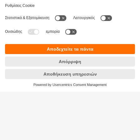
Βιωσιμότητα
Δήλωση Προστασίας Δεδομένων
Όροι και προϋποθέσεις
Προσβασιμότητα
Τοποθεσίες (EN)
Responsible Disclosure
Cookies
ifm electronic Μονοπρόσωπη ΕΠΕ
Ανδρέα Παπανδρέου 29
15124 Αμαρούσιο
ΑΡ. ΓΕΜΗ: 7471501000
Τηλέφωνο:
210 - 61 80 090