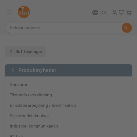
DK
IIoT løsninger
Produktnyheder
Sensorer
Tilstands overvågning
Billedebearbejdning / Identifikation
Sikkerhedsteknologi
Industriel kommunikation
IO-Link