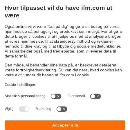
Omdannelse af data til information
Software moneo IIoT Core
Bæredygtighed
Generelle Salgs- og Leveringsbetingelser
Garanti politik
Lokationer (EN)
ifm electronic a/s
Fortrolighedspolitik
Ringager 2A
Tilgængelighed
2605 Brøndby
Fødevarestyrelsens smileyrapport
ifm electronic a/s
Responsible Disclosure
Michael Drewsensvej 23
Cookies
8270 Højbjerg
Telefon
+45 70 20 11 08
E-mail
info.dk@ifm.com