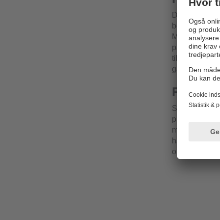
Disse sensore
berøringsfrit 
Metaltypen ha
på det mulige
til øjeblikkel
garanterer IO
Robust 
Sensorerne få
planmonteret 
modstandsdygti
har de en høj
omgivelser.