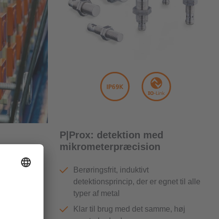
P|Prox: detektion med
mikrometerpræcision
 metalliske
Berøringsfrit, induktivt
ved kværne i
detektionsprincip, der er egnet til alle
illigt og
typer af metal
Klar til brug med det samme, høj