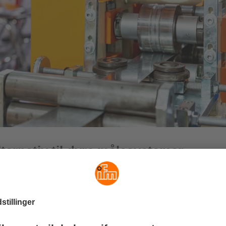
alternativ til dyre målesystemer
ielle anvendelsesformål kræver præcis detektion af afstande til
r eksempel detektion af blikplader i bilindustrien eller afstande 
ren. Til disse anvendelsesformål er de nye afstandssensorer et b
tiv til dyre målesystemer.
afstandsdetektion