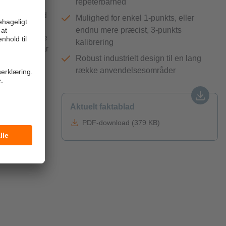
repeterbarhed
ivt og dermed
Mulighed for enkel 1-punkts, eller
 via IO-Link.
endnu mere præcist, 3-punkts
ar indflydelse
kalibrering
breret og klar
Robust industrielt design til en lang
 kalibrering,
række anvendelsesområder
Aktuelt faktablad
il
PDF-download (379 KB)
stål. Derfor
ende