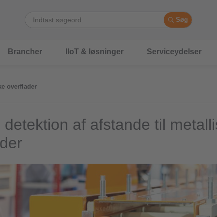
Søg
Brancher
IIoT & løsninger
Serviceydelser
ke overflader
detektion af afstande til metall
ader