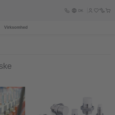
DK
Virksomhed
iske