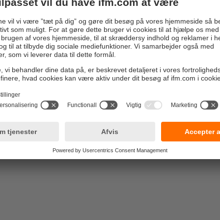
r detekterer afstande i mikrometerområdet ved brug af et indukt
detektionsprincip og stiller dem til rådighed som afstandsværdier
r ingen indflydelse på den målte værdi. Kun målets formfaktor h
 måleområde og sensorens nøjagtighed. Sensoren er fabrikskali
ig brug. Takket være 1-punkts, eller endnu mere præcist, 3-punkts
-Link høj præcision, selv med afvigende mål-formfaktorer.
design
s i 60 mm lange huse i industristandarden M12, M18 eller M30 t
eller ikke-planmonteret montering. Derudover er sensorerne
ge over for magnetiske felter i gevindskåret udførsel af rustfrit 
 beskyttelsesgrad på op til IP69K og kan nemt anvendes i kræv