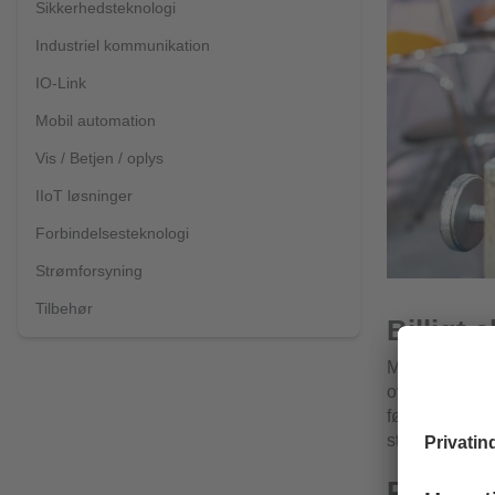
Sikkerhedsteknologi
Industriel kommunikation
IO-Link
Mobil automation
Vis / Betjen / oplys
IIoT løsninger
Forbindelsesteknologi
Strømforsyning
Tilbehør
Billigt 
Mange industr
overflader, fo
fødevaresekto
stærkt alterna
Præcis 