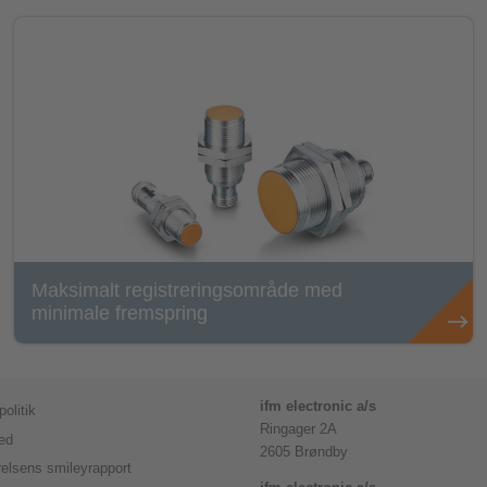
Maksimalt registreringsområde med
minimale fremspring
ifm electronic a/s
olitik
Ringager 2A
ed
2605 Brøndby
elsens smileyrapport