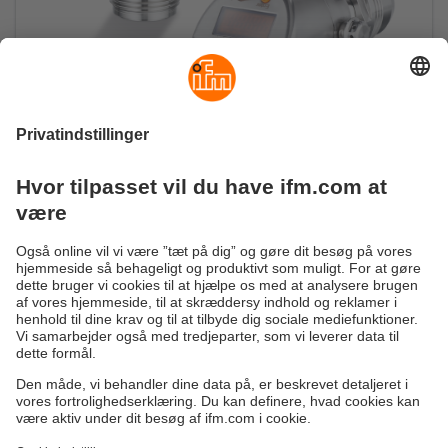
Forbedret, afprøvet og testet produkt
PI trykføler nu med flere opløsninger
Bæredygtighed
Generelle Salgs- og Leveringsbetingelser
Garanti politik
Lokationer (EN)
ifm electronic a/s
Fortrolighedspolitik