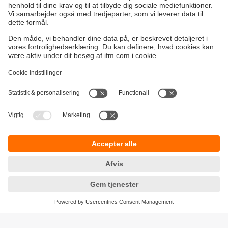
Bæredygtighed
Generelle Salgs- og Leveringsbetingelser
Garanti politik
Lokationer (EN)
ifm electronic a/s
Fortrolighedspolitik
Ringager 2A
Tilgængelighed