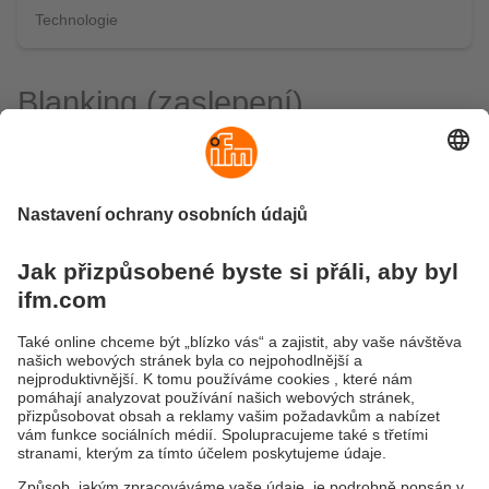
Technologie
Blanking (zaslepení)
Typ senzoru
Třída ochrany
Rozlišení
Výška/šířka chrá
• Typ 4
• 14 mm
610–1210 mm /
• SIL 3
• 20 mm
• SIL cl 3
• 40 mm
• PL e
Závěsy s
plovoucím
potlačením