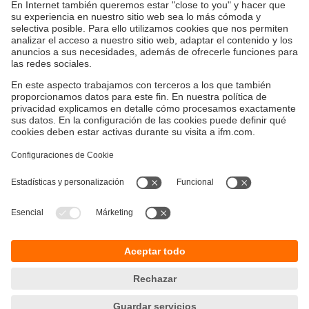
Sostenibilidad
Política de privacidad
Condiciones generales de venta
Accesibilidad
Política de garantía
Responsible Disclosure
Sedes (EN)
Cookies
ifm electronic SpA
Avenida Los Leones 439,
Providencia
Santiago, Chile
Teléfono
+56-2-32239282