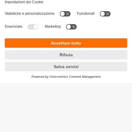
Sostenibilità
Informativa Privacy
Condizioni generali di vendita
Accessibilità
Garanzia ifm
Responsible Disclosure
Sedi (EN)
Cookies
ifm electronic ag
Altgraben 27
4624 Härkingen
Phone
+41 62 388 80 30
Email
info.ch@ifm.com
Ordini
order.ch@ifm.com
© ifm electronic gmbh