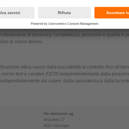
tti ricorrenti e fissi.
r rilevamento di presenza, completezza, posizione e qualità e pe
lori di colore diversi.
ificazione ottica vanno dalla tracciabilità al controllo fino all'ide
ica anche font e caratteri (OCR) indipendentemente dalla posizion
ati indipendentemente dal colore, dalla consistenza e dalla luce
ifm electronic ag
Altgraben 27
4624 Härkingen