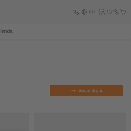
CH
ienda
Scopri di più