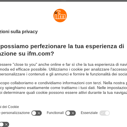
di montaggio, produzione e qualità nella tecnica di automazione.
na telecamera, amplificatore di controllo e raccordi a processo per
uasi illimitate nell'ispezione 2D. Le superfici e i contorni deg
e il componente corrisponde effettivamente all'ordine, mentre tram
ne.
 del contorno indipendentemente dall'orientamento risolve appli