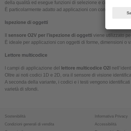
della qualità ed esegue funzioni di selezione e conteggio.
È particolarmente adatto ad applicazioni con contorni degli ogge
Ispezione di oggetti
Il
sensore O2V per l’ispezione di oggetti
viene utilizzato pe
È ideale per applicazioni con oggetti di forme, dimensioni o va
Lettore multicodice
I campi di applicazione del
lettore multicodice O2I
nell’ident
Oltre ai noti codici 1D e 2D, ora il sensore di visione identif
A seconda della variante, i codici e i testi vengono identific
varietà di sfondi.
Sostenibilità
Informativa Privacy
Condizioni generali di vendita
Accessibilità