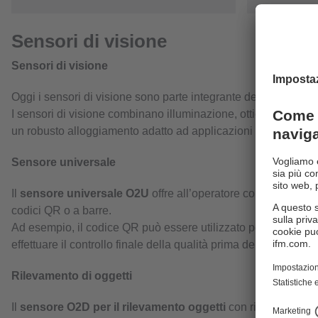
Sensori di visione
Sensori di visione
Oggi i sensori di visione sono parte integrante del controllo 
I sensori di visione combinano illuminazione, ottica, chip di u
un robusto alloggiamento adatto ad applicazioni industriali.
Sensore universale
Il
sensore universale O2U
offre all’operatore combinazioni q
codici QR o a barre.
Ad esempio, il codice QR può essere utilizzato per verificare s
effettuare il controllo finale della qualità prima dell'installazio
Rilevamento di oggetti
Il
sensore O2D per il rilevamento oggetti
con riconoscimento