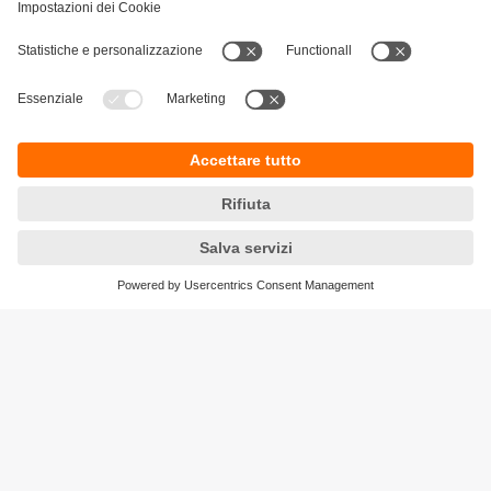
Sostenibilità
Informativa Privacy
Condizioni generali di vendita
Accessibilità
Garanzia ifm
Responsible Disclosure
Sedi (EN)
Cookies
ifm electronic ag
Altgraben 27
4624 Härkingen
Phone
+41 62 388 80 30
Email
info.ch@ifm.com
Ordini
order.ch@ifm.com
© ifm electronic gmbh