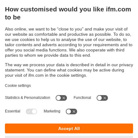
80 x 30
E12569
30
< 38
130 x 30
E12573
80 x 30
20 - 40
> 38
E12674
130 x 30
80 x 30
30 - 50
> 38
E12628
130 x 30
Durabilité
Protection des données
Conditions générales de vente
Accessibilité
Conditions de garantie
Responsible Disclosure
Sites (EN)
Cookies
ifm electronic ag
Altgraben 27
4624 Härkingen
Suisse