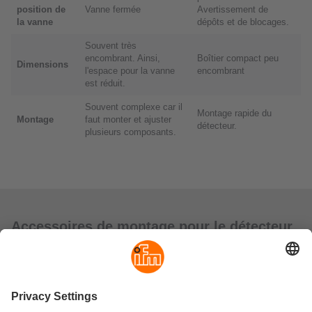
position de
Vanne fermée
Avertissement de
la vanne
dépôts et de blocages.
Souvent très
encombrant. Ainsi,
Boîtier compact peu
Dimensions
l'espace pour la vanne
encombrant
est réduit.
Souvent complexe car il
Montage rapide du
Montage
faut monter et ajuster
détecteur.
plusieurs composants.
Accessoires de montage pour le détecteur
intelligent pour vannes MVQ
Hauteur de
Diamètre de
Dimensions
l'arbre
l'arbre
[mm - VDI/VDE
Référence
[mm]
[mm]
3845]