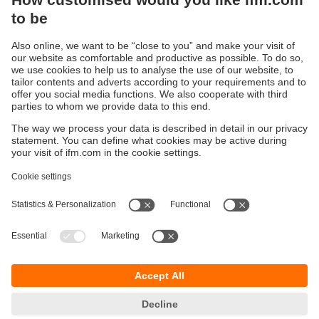
Système RFID LF DTS125 · 125 KHz
Durabilité
Protection des données
Conditions générales de vente
Accessibilité
Conditions de garantie
Responsible Disclosure
Sites (EN)
Cookies
ifm electronic ag
Altgraben 27
4624 Härkingen
Suisse
Phone
+41 62 388 80 30