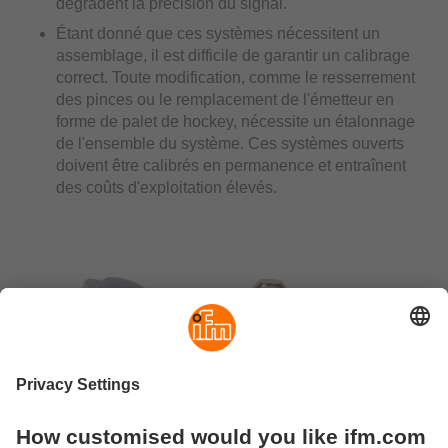
dégradent la précision du signal.
Étant donné que ces systèmes nécessitent un
assemblage, il est difficile de garantir un calibrage
correct. Toute modification, comme le resserrement
des pinces ou le remplacement de l'émetteur en
forme de palet de hockey, nécessite un étalonnage
de l'ensemble du système. Ces systèmes ouverts
doivent être calibrés en permanence et entraînent
des coûts d'exploitation élevés.