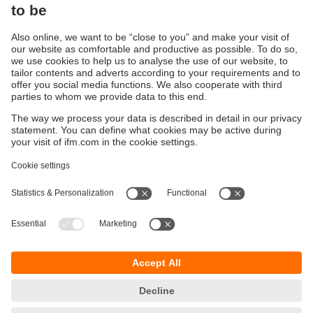
Retrouvez notre gamme complète de
capteurs de
température
.
Durabilité
Protection des données
Conditions générales de vente
Accessibilité
Conditions de garantie
Responsible Disclosure
Sites (EN)
Cookies
ifm electronic ag
Altgraben 27
4624 Härkingen
Suisse
Phone
+41 62 388 80 30