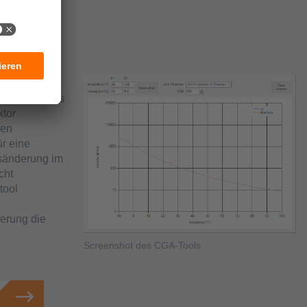
aureihe
pensation des
ktor
den
ür eine
tsänderung im
cht
tool
ierung die
Screenshot des CGA-Tools