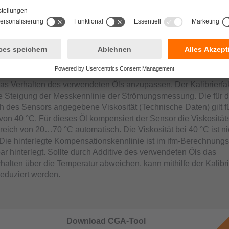
erung von Strömungssensoren der B
faktor [CGA] wird verwendet, um die Temperatur-Viskositätskom
as Verhalten des verwendeten Öls anzupassen. Der Kalibrierfa
ie Steigung der Messkennlinie der Strömungsmessung. Die für 
h des Sensors angegebene Viskosität (Technische Daten) gilt f
von 40 °C. Für dieses Öl kompensiert der Sensor die Viskositä
eich von 20…70 °C automatisch. Die Viskosität bei 40 °C ist ni
 Die hinterlegte Kompensationskennlinie ist im ifm-Berechnungs
ar hinterlegt. Sollte durch Additive des verwendeten Öls das
rhalten über die Temperatur abweichen, kann mithilfe der Kalibr
eduziert werden.
Download CGA-Tool