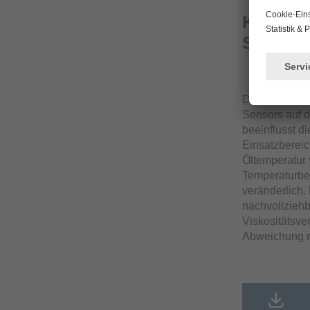
Kalibri
SB
Der Kalibrier
Sensors auf d
beeinflusst d
Einsatzbereic
Öltemperatur 
Temperaturber
veränderlich.
nachvollziehb
Viskositätsve
Abweichung r