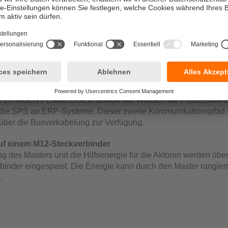
ensoranschluss
 von Sensoren und Aktuatoren erfolgt über Standard-M12-
itungen ohne Schirmung. Es können bis zu 4 oder 8 (je nach A
ren angeschlossen und mit bis zu 3,6 A in Summe versorgt we
3 lässt sich zusätzliche Hilfsenergie für den Anschluss von IO
nspeisen. Die Leitungslänge kann bis zu 20 m betragen.
indung zur IT
rte LR AGENT EMBEDDED schickt auf Wunsch die Prozesswert
ie SPS an ERP-Systeme. Dieser zweite Kommunikationspfad st
über die Busverkabelung zur Verfügung.
uf einem M12-Steckverbinder
g des Masters und die Hilfsenergie für die Aktoren werden über
inder eingespeist. Die Energie kann durch den Master rangier
.