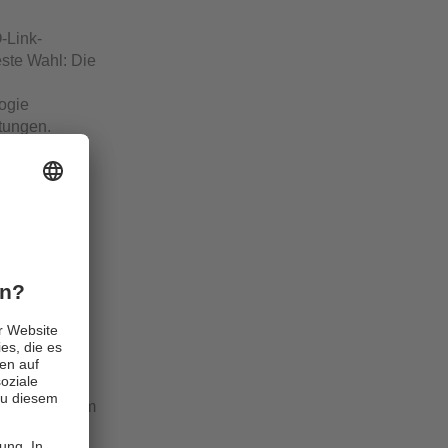
-Link-
ste Wahl: Die
ogie
itungen.
ung lässt
sters eigen
el.
 Übersicht
t den
oren im System