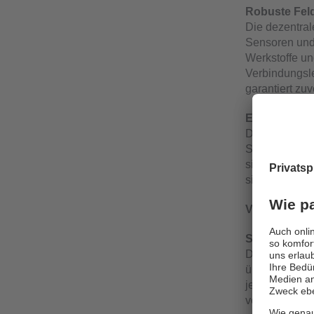
Robuste Fel
Die dezentral
Sensoren und
Werkstoffe un
Verbindungsl
garantiert zu
Extra-Power
Die IO-Link M
Spannungsver
sich der Stom
sich zum dire
Vorteile un
Sensoren ko
Die intuitive 
über die ges
jeweiligen Pa
von zentraler 