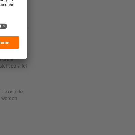
usführung)
rden. Mit dem
-Link-
e ohne
eht parallel
 T-codierte
t werden