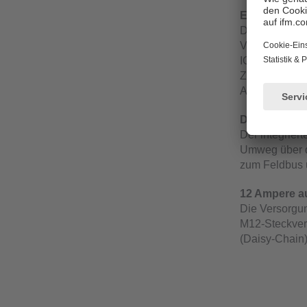
Einfacher S
Der Anschluss
Verbindungsle
IO-Link-Senso
Zubehör EVC69
Aktuatoren ei
Direkte Verb
Der integrie
Umweg über d
zum Feldbus 
12 Ampere a
Die Versorgun
M12-Steckverb
(Daisy-Chain)