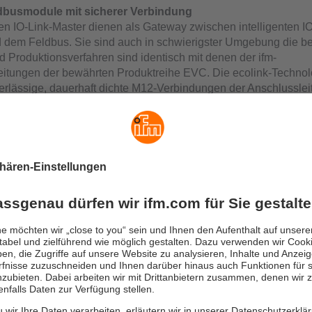
dbusmodule mit sicherer Verbindung
en IO-Link-Master dienen als Gateway zwischen intelligenten IO
 dem Feldbus. Sie sind auch in schwierigster Umgebung die be
d Produktionsverfahren sind identisch mit denen der ifm-
eitungen der bewährten Produktreihe EVC. Die ecolink-Technol
verlässige, dauerhaft dichte M12-Verbindungen der Anschlussle
aster besitzen zwei T-codierte M12-Anschlüsse für die
sorgung. Mit dieser sogenannten Daisy-Chain Power-Verkabel
pfad einfach durchschleifen. Die B-Ports des 8-Port IO-Link-Ma
kten Anschluss von IO-Link-Aktoren, zum Beispiel eine Ventilins
d Kundennutzen
nfigurieren mit LR DEVICE
Software findet alle IO-Link-Master im Netzwerk und erstellt eine
amte Anlage. Zudem werden alle angeschlossenen Sensoren mi
rametern dargestellt. Somit ist eine Parametrierung aller Sens
Stelle aus möglich.