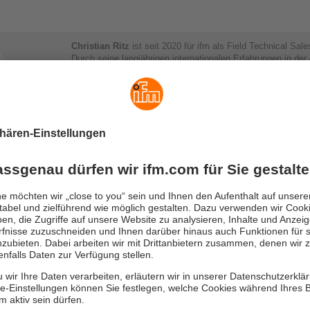
Christian Ritz
ist seit 2020 für ifm als Field Technical Sal
Durch seine langjährigen internationalen Erfahrungen in de
Inbetriebnahme von verfahrenstechnischen Anlagen, setzt 
hinsichtlich Prozesssensorik und Zustandsüberwachung von
Support bei Fragen rund um das Thema.
Sandro Bauer
hat zu Beginn seiner beruflichen Laufbahn e
für Geräte und Systeme gemacht und konnte direkt Erfahru
sammeln. Seit seinem Abschluss zum Elektrotechniker arbei
ifm mit der Schwerpunktregion Schwarzwald in Süddeutschla
des Product Sales Management Teams und fokussiert sich 
neuen Produkten in den Bereichen Prozess, Diagnose und 
Daniel Pfeil
Als Leiter der EMSR-Abteilung ist Daniel Pfeil seit über 15
koordiniert technische Projektanforderungen. Dabei hat er 