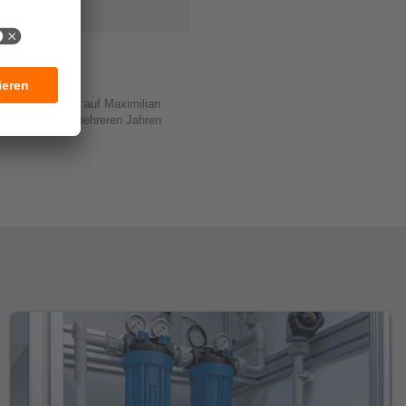
 neuer Projekte auf Maximilian
bringt er seit mehreren Jahren