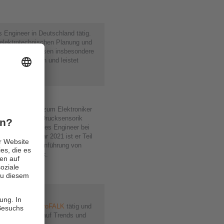
es Engineer in Deutschland tätig.
r elektrotechnischen Planung und
er sein Fachwissen insbesondere
 Maschinen ein und leistet
ine Ausbildung zum Elektroniker
ng im Bereich Drucksensorik
tete er als Sales Engineer bei
nd. Seit Januar 2021 ist er Teil
auf die Markteinführung von
Analysesensorik.
 Jahren bei
EnviroFALK
tätig und
immer ein Auge auf Trends und