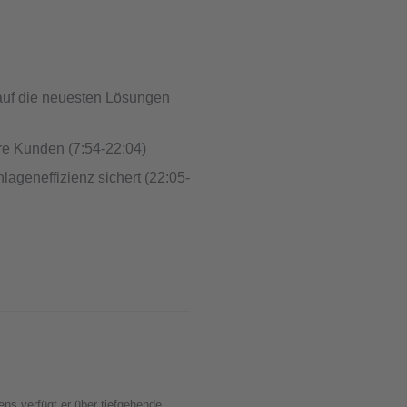
 auf die neuesten Lösungen
hre Kunden (7:54-22:04)
ageneffizienz sichert (22:05-
ns verfügt er über tiefgehende