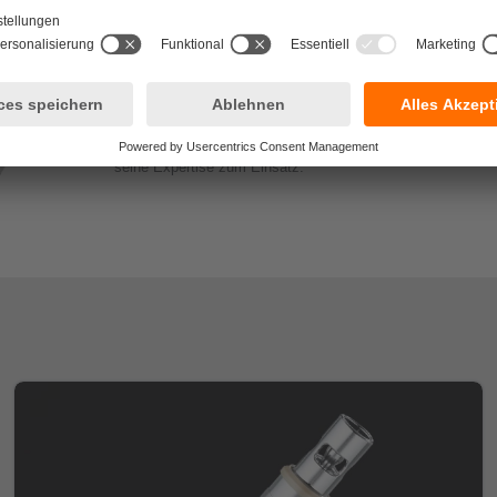
Marktbewegungen die sich in seinem Bereich ergeben.
Maximilian Meurer
EnviroFALK zählt nicht nur bei der technischen Entwicklung
Meurer, auch bei der Standardisierung von EMSR-Lösungen 
seine Expertise zum Einsatz.