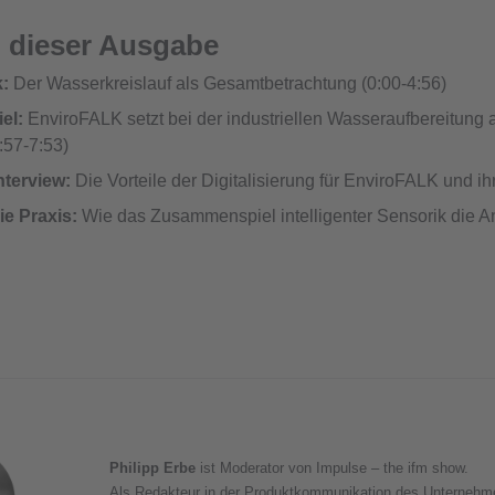
 dieser Ausgabe
k:
Der Wasserkreislauf als Gesamtbetrachtung (0:00-4:56)
el:
EnviroFALK setzt bei der industriellen Wasseraufbereitung
:57-7:53)
terview:
Die Vorteile der Digitalisierung für EnviroFALK und i
ie Praxis:
Wie das Zusammenspiel intelligenter Sensorik die Anl
Philipp Erbe
ist Moderator von Impulse – the ifm show.
Als Redakteur in der Produktkommunikation des Unternehme