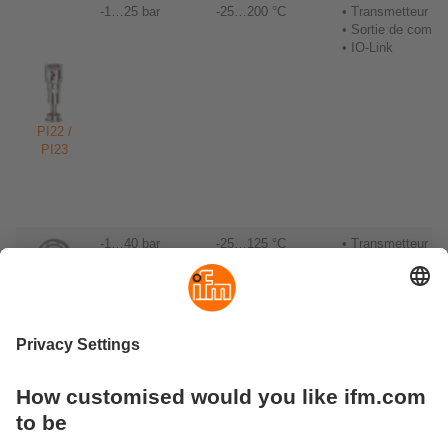
-1…25 bar
-25…200 °C
• Transmetteur
• Sortie de commu
• IO-Link
PI22 /
PI23
-1…40 bar
-25…125 °C
• Transmetteur
• Sortie de commu
PG27 /
PG28
-1…40 bar
-25…125 °C
• Transmetteur
(100 bar -
• IO-Link
PM1602
)
PM15 /
PM16 /