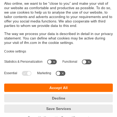
PM17
Retrouvez notre gamme complète de
capteurs de
pression
.
Durabilité
Protection des données
Conditions générales de vente
Responsible Disclosure
Conditions de garantie
Cookies
Sites (EN)
ifm efector Canada inc.
2476 Argentia Rd, Suite 302
Mississauga, ON
L5N 6M1 Canada
Phone:
855-436-2262 (toll-free)
Email:
cs.ca@ifm.com
© ifm electronic gmbh